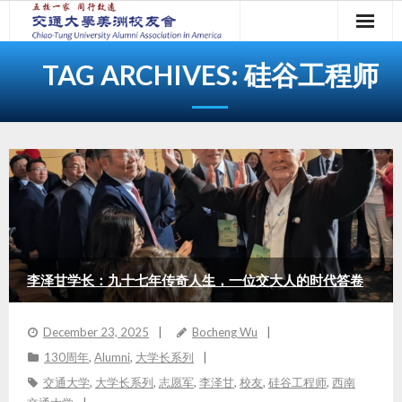
Skip
to
content
TAG ARCHIVES:
硅谷工程师
李泽甘学长：九十七年传奇人生，一位交大人的时代答卷
December 23, 2025
Bocheng Wu
130周年
,
Alumni
,
大学长系列
交通大学
,
大学长系列
,
志愿军
,
李泽甘
,
校友
,
硅谷工程师
,
西南